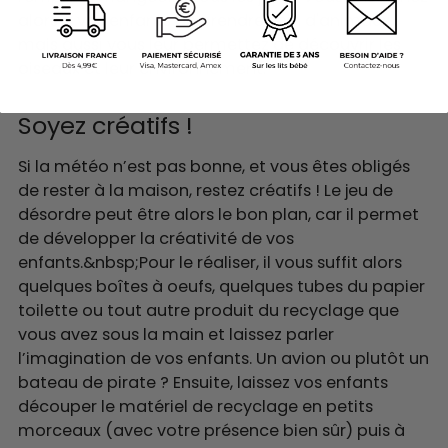
alors à vos enfants de prendre soin d'animaux,
mais aussi vous leur permettez de découvrir les
oiseaux et leur environnement.
Soyez créatifs !
Si la météo n’est pas bonne, et vous êtes obligés
de rester à la maison, restez créatifs ! Le jeu de
désordre peut être alors le bon plan, car il permet
de développer la créativité de vos
enfants.&nbsp;Pour le réaliser, il vous suffit alors
quelques boîtes à oeufs, quelques tubes du papier
toilette ou tout autre produit du recyclage que
vous avez sous la main et laissez parler
l’imagination de vos enfants. Un avion ou plutôt un
bateau de pirate ? Ensuite, laissez vos enfants
découper le matériel de recyclage en petits
morceaux (avec votre présence bien sûr) puis à