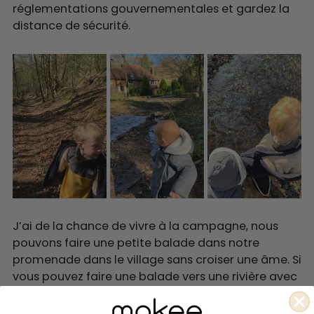
réglementations gouvernementales et gardez la
distance de sécurité.
J’ai de la chance de vivre à la campagne, nous
pouvons faire une petite balade dans notre
promenade dans le village sans croiser une âme. Si
vous pouvez faire une balade vers une rivière avec
un pont alors vous pouvez jouer au un jeu de
course de Winnie l’Ourson. Ce jeu qui consiste pour