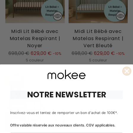
Midi Lit Bébé avec
Midi Lit Bébé avec
Matelas Respirant |
Matelas Respirant |
Noyer
Vert Bleuté
Prix
Prix
698,00 €
629,00 €
698,00 €
629,00 €
-10%
-10%
normal
normal
5 couleur
5 couleur
Promo
En stock
Promo
En stock
NOTRE NEWSLETTER
Inscrivez-vous et tentez de remporter un bon d'achat de 100€*.
Offre valable réservée aux nouveaux clients. CGV applicables.