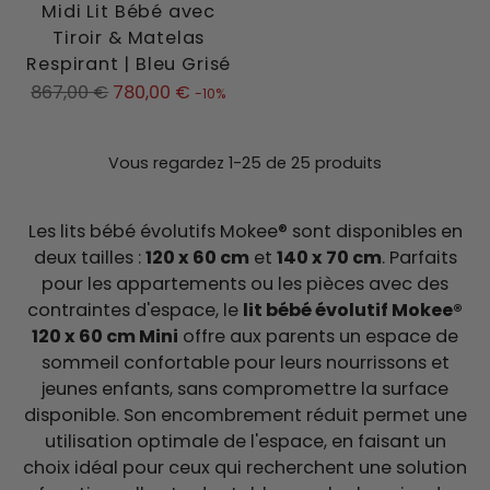
Midi Lit Bébé avec
Tiroir & Matelas
Respirant | Bleu Grisé
Prix
867,00 €
780,00 €
-10%
normal
Vous regardez 1-25 de 25 produits
Les lits bébé évolutifs Mokee® sont disponibles en
deux tailles :
120 x 60 cm
et
140 x 70 cm
. Parfaits
pour les appartements ou les pièces avec des
contraintes d'espace, le
lit bébé évolutif Mokee®
120 x 60 cm Mini
offre aux parents un espace de
sommeil confortable pour leurs nourrissons et
jeunes enfants, sans compromettre la surface
disponible. Son encombrement réduit permet une
utilisation optimale de l'espace, en faisant un
choix idéal pour ceux qui recherchent une solution