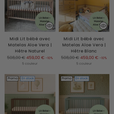
Midi Lit bébé avec
Midi Lit bébé avec
Matelas Aloe Vera |
Matelas Aloe Vera |
Hêtre Naturel
Hêtre Blanc
Prix
Prix
508,00 €
459,00 €
508,00 €
459,00 €
-10%
-10%
normal
normal
5 couleur
5 couleur
Promo
En stock
Promo
En stock