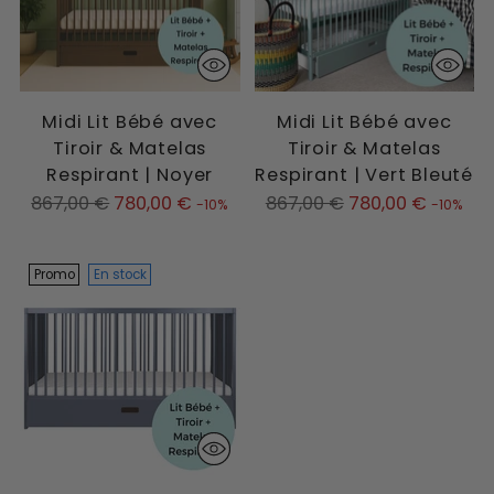
Midi Lit Bébé avec
Midi Lit Bébé avec
Tiroir & Matelas
Tiroir & Matelas
Respirant | Noyer
Respirant | Vert Bleuté
Prix
Prix
867,00 €
780,00 €
867,00 €
780,00 €
-10%
-10%
normal
normal
Promo
En stock