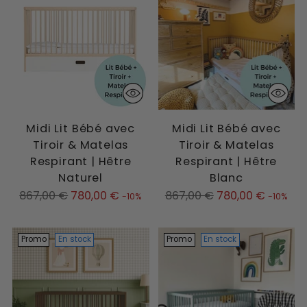
Midi Lit Bébé avec
Midi Lit Bébé avec
Tiroir & Matelas
Tiroir & Matelas
Respirant | Hêtre
Respirant | Hêtre
Naturel
Blanc
Prix
Prix
867,00 €
780,00 €
867,00 €
780,00 €
-10%
-10%
normal
normal
Promo
En stock
Promo
En stock