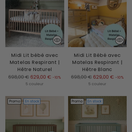
Midi Lit bébé avec
Midi Lit Bébé avec
Matelas Respirant |
Matelas Respirant |
Hêtre Naturel
Hêtre Blanc
Prix
Prix
698,00 €
629,00 €
698,00 €
629,00 €
-10%
-10%
normal
normal
5 couleur
5 couleur
Promo
En stock
Promo
En stock