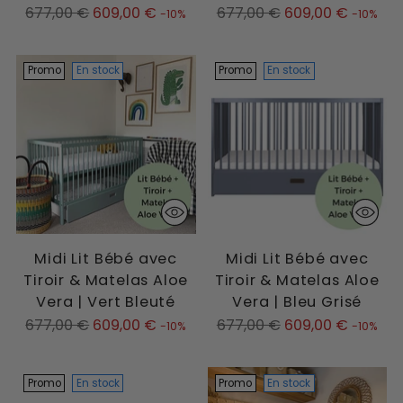
Prix
Prix
677,00 €
609,00 €
677,00 €
609,00 €
-10%
-10%
normal
normal
Promo
En stock
Promo
En stock
Midi Lit Bébé avec
Midi Lit Bébé avec
Tiroir & Matelas Aloe
Tiroir & Matelas Aloe
Vera | Vert Bleuté
Vera | Bleu Grisé
Prix
Prix
677,00 €
609,00 €
677,00 €
609,00 €
-10%
-10%
normal
normal
Promo
En stock
Promo
En stock