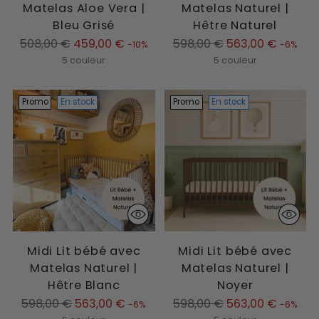
Matelas Aloe Vera |
Matelas Naturel |
Bleu Grisé
Hêtre Naturel
Prix
Prix
508,00 €
459,00 €
598,00 €
563,00 €
-10%
-6%
normal
normal
5 couleur
5 couleur
Promo
En stock
Promo
En stock
Midi Lit bébé avec
Midi Lit bébé avec
Matelas Naturel |
Matelas Naturel |
Hêtre Blanc
Noyer
Prix
Prix
598,00 €
563,00 €
598,00 €
563,00 €
-6%
-6%