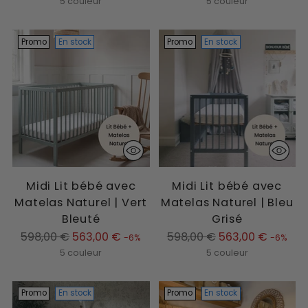
normal
normal
5 couleur
5 couleur
Promo
En stock
Promo
En stock
Midi Lit bébé avec
Midi Lit bébé avec
Matelas Naturel | Vert
Matelas Naturel | Bleu
Bleuté
Grisé
Prix
Prix
598,00 €
563,00 €
598,00 €
563,00 €
-6%
-6%
normal
normal
5 couleur
5 couleur
Promo
En stock
Promo
En stock