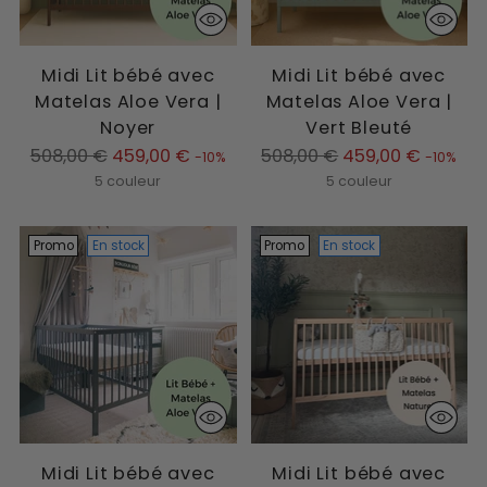
Midi Lit bébé avec
Midi Lit bébé avec
Matelas Aloe Vera |
Matelas Aloe Vera |
Noyer
Vert Bleuté
Prix
Prix
508,00 €
459,00 €
508,00 €
459,00 €
-10%
-10%
normal
normal
5 couleur
5 couleur
Promo
En stock
Promo
En stock
Midi Lit bébé avec
Midi Lit bébé avec