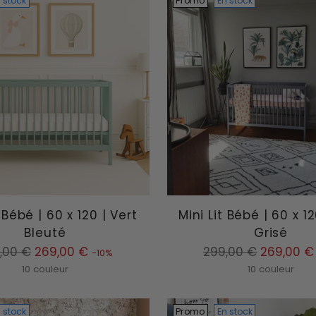
 stock
Promo
En stock
t Bébé | 60 x 120 | Vert
Mini Lit Bébé | 60 x 12
Bleuté
Grisé
Prix
,00 €
269,00 €
299,00 €
269,00 €
-10%
mal
normal
10 couleur
10 couleur
 stock
Promo
En stock