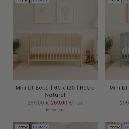
Promo
En stock
Promo
En
Mini Lit Bébé | 60 x 120 | Hêtre
Mini Li
Naturel
Prix
Prix
299,00 €
269,00 €
299
-10%
normal
nor
10 couleur
Promo
En stock
Promo
En