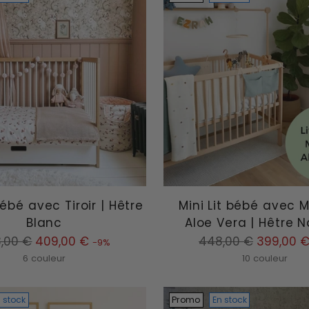
Bébé avec Tiroir | Hêtre
Mini Lit bébé avec 
Blanc
Aloe Vera | Hêtre N
Prix
,00 €
409,00 €
448,00 €
399,00 
-9%
mal
normal
6 couleur
10 couleur
 stock
Promo
En stock