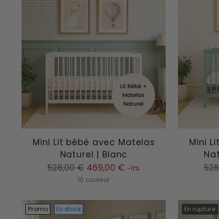
Mini Lit bébé avec Matelas
Mini L
Naturel | Blanc
Nat
Prix
Prix
528,00 €
469,00 €
528
-11%
normal
nor
10 couleur
Promo
En stock
En rupture