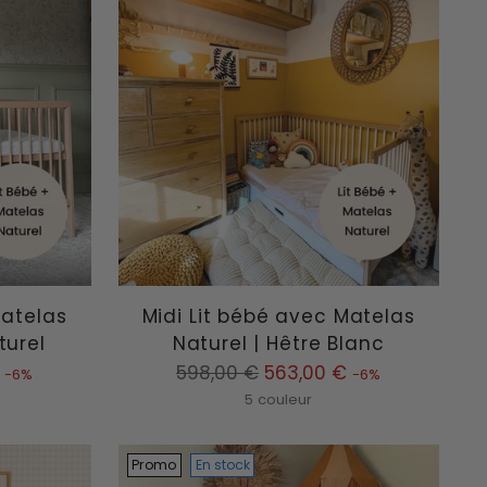
Matelas
Midi Lit bébé avec Matelas
turel
Naturel | Hêtre Blanc
Prix
598,00 €
563,00 €
-6%
-6%
normal
5 couleur
Promo
En stock