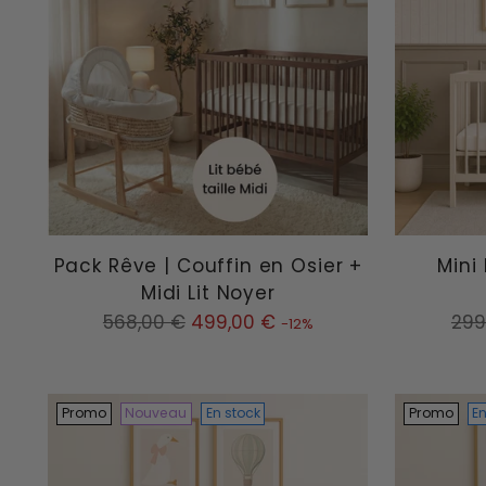
Pack Rêve | Couffin en Osier +
Mini 
Midi Lit Noyer
Prix
Prix
568,00 €
499,00 €
299
-12%
normal
nor
Promo
Nouveau
En stock
Promo
En