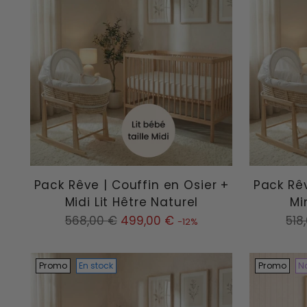
Pack Rêve | Couffin en Osier +
Pack Rêv
Midi Lit Hêtre Naturel
Mi
Prix
Prix
568,00 €
499,00 €
518
-12%
normal
nor
Promo
En stock
Promo
N