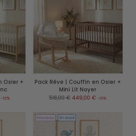
n Osier +
Pack Rêve | Couffin en Osier +
anc
Mini Lit Noyer
Prix
518,00 €
449,00 €
-12%
-13%
normal
Nouveau
En stock