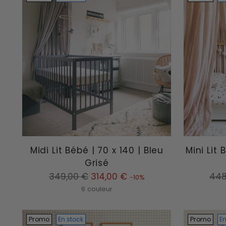
Midi Lit Bébé | 70 x 140 | Bleu
Mini Lit 
Grisé
Prix
Prix
349,00 €
314,00 €
448
-10%
normal
nor
6 couleur
Promo
En stock
Promo
En