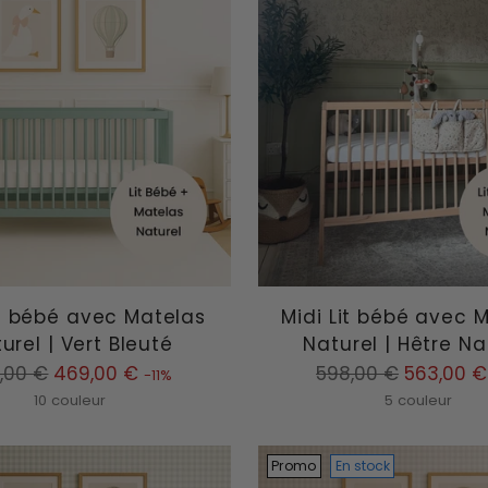
it bébé avec Matelas
Midi Lit bébé avec 
urel | Vert Bleuté
Naturel | Hêtre Na
Prix
,00 €
469,00 €
598,00 €
563,00 €
-11%
mal
normal
10 couleur
5 couleur
Promo
En stock