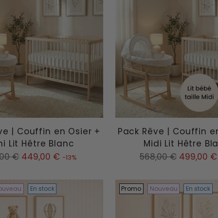
e | Couffin en Osier +
Pack Rêve | Couffin e
ni Lit Hêtre Blanc
Midi Lit Hêtre Bl
Prix
,00 €
449,00 €
568,00 €
499,00 €
-13%
mal
normal
ouveau
En stock
Promo
Nouveau
En stock