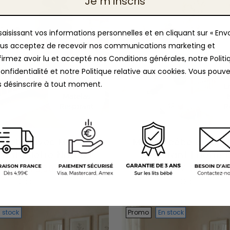
Je m'lnscris
saisissant vos informations personnelles et en cliquant sur « Env
ous acceptez de recevoir nos communications marketing et
irmez avoir lu et accepté nos Conditions générales, notre Politi
onfidentialité et notre Politique relative aux cookies. Vous pouv
 désinscrire à tout moment.
it bébé avec Matelas
Mini Lit bébé avec 
rant | Hêtre Naturel
Respirant | Hêtre 
Prix
,00 €
529,00 €
598,00 €
529,00 €
-12%
mal
normal
10 couleur
10 couleur
 stock
Promo
En stock