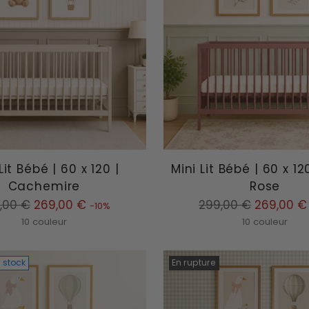
Lit Bébé | 60 x 120 |
Mini Lit Bébé | 60 x 12
Cachemire
Rose
Prix
,00 €
269,00 €
299,00 €
269,00 €
-10%
mal
normal
10 couleur
10 couleur
 stock
En rupture