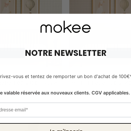
NOTRE NEWSLETTER
crivez-vous et tentez de remporter un bon d'achat de 100€
 Bébé | 60 x 120 | Noyer
Midi Lit Bébé | 70 x 14
Prix
,00 €
269,00 €
349,00 €
314,00 €
-10%
re valable réservée aux nouveaux clients. CGV applicables.
mal
normal
10 couleur
6 couleur
il
 stock
Promo
En stock