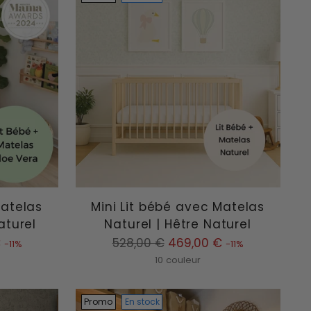
Matelas
Mini Lit bébé avec Matelas
aturel
Naturel | Hêtre Naturel
Prix
€
528,00 €
469,00 €
-11%
-11%
normal
10 couleur
Promo
En stock