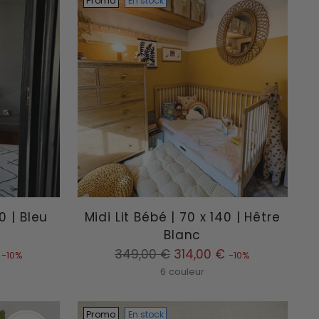
Promo
En stock
0 | Bleu
Midi Lit Bébé | 70 x 140 | Hêtre
Blanc
Prix
349,00 €
314,00 €
-10%
-10%
normal
6 couleur
Promo
En stock