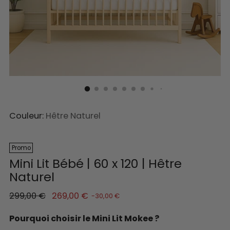
Couleur:
Hêtre Naturel
Promo
Mini Lit Bébé | 60 x 120 | Hêtre
Naturel
Prix
299,00 €
269,00 €
-30,00 €
normal
Pourquoi choisir le Mini Lit Mokee ?