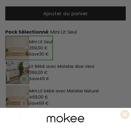
Ajouter au panier
Pack Sélectionné
: Mini Lit Seul
Mini Lit Seul
269,00 €
Save
30 €
Lit Bébé avec Matelas Aloe Vera
399,00 €
Save
49 €
Mini Lit bébé avec Matelas Naturel
469,00 €
Save
59 €
Lit Bébé avec Matelas Respirant
529,00 €
Save
69 €