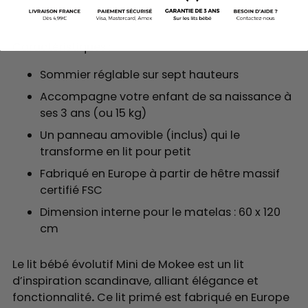
Caractéristiques :
Sommier réglable sur sept hauteurs
Accompagne votre enfant de sa naissance à
ses 3 ans (ou 15 kg)
Un panneau amovible (inclus) qui le
transforme en lit pour petit
Fabriqué en Europe à partir de hêtre massif
certifié FSC
Dimension interne pour le matelas : 60 x 120
cm
Le lit bébé évolutif Mini de Mokee est un lit
d’inspiration scandinave, alliant élégance et
fonctionnalité
.
Ce lit primé est fabriqué en Europe