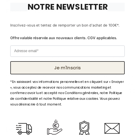
NOTRE NEWSLETTER
Produits associés
Ajouter
un
produit
Nouveau
Inscrivez-vous et tentez de remporter un bon d'achat de 100€*.
à
Offre valable réservée aux nouveaux clients. CGV applicables.
votre
panier
Email
Je m'lnscris
Matelas Aloe Vera
Matelas respirant AIR
Al
*En saisissant vos informations personnelles et en cliquant sur « Envoyer
(60 x 120)
(60 x 120)
60 
», vous acceptez de recevoir nos communications marketing et
149,00 €
299,00 €
19,
confirmez avoir lu et accepté nos Conditions générales, notre Politique
de confidentialité et notre Politique relative aux cookies. Vous pouvez
vous désinscrire à tout moment.
Description