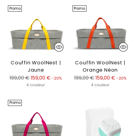
Promo
Promo
Couffin WoolNest |
Couffin WoolNest |
Jaune
Orange Néon
Prix
Prix
199,00 €
159,00 €
199,00 €
159,00 €
-20%
-20%
normal
normal
4 couleur
4 couleur
Promo