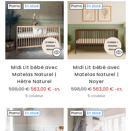
Promo
En stock
Promo
En stock
Midi Lit bébé avec
Midi Lit bébé avec
Matelas Naturel |
Matelas Naturel |
Hêtre Naturel
Noyer
Prix
Prix
598,00 €
563,00 €
598,00 €
563,00 €
-6%
-6%
normal
normal
5 couleur
5 couleur
Promo
En stock
Promo
En stock