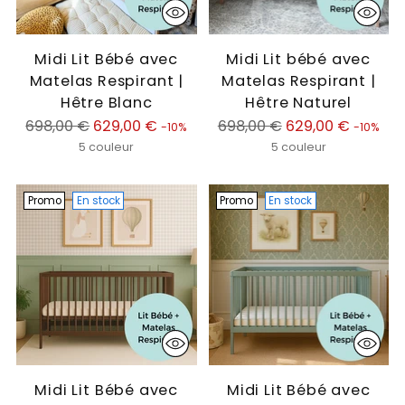
Midi Lit Bébé avec
Midi Lit bébé avec
Matelas Respirant |
Matelas Respirant |
Hêtre Blanc
Hêtre Naturel
Prix
Prix
698,00 €
629,00 €
698,00 €
629,00 €
-10%
-10%
normal
normal
5 couleur
5 couleur
Promo
En stock
Promo
En stock
Midi Lit Bébé avec
Midi Lit Bébé avec