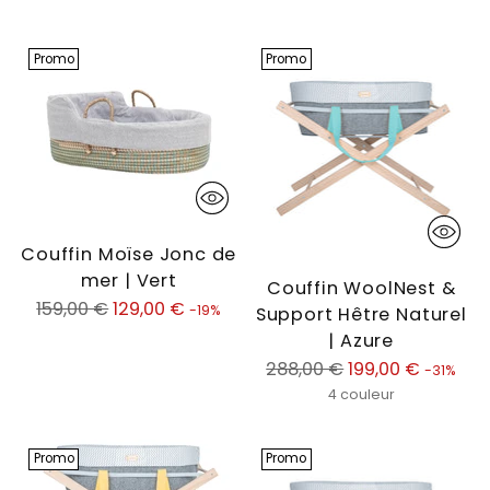
Promo
Promo
Couffin Moïse Jonc de
mer | Vert
Couffin WoolNest &
Prix
159,00 €
129,00 €
-19%
Support Hêtre Naturel
normal
| Azure
Prix
288,00 €
199,00 €
-31%
normal
4 couleur
Promo
Promo