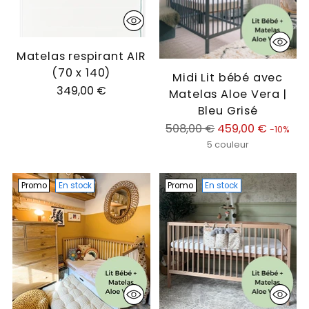
Matelas respirant AIR
(70 x 140)
Midi Lit bébé avec
349,00 €
Matelas Aloe Vera |
Bleu Grisé
Prix
508,00 €
459,00 €
-10%
normal
5 couleur
Promo
En stock
Promo
En stock