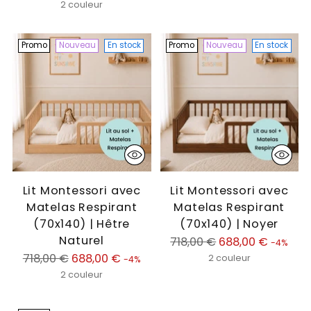
normal
2 couleur
Promo
Nouveau
En stock
Promo
Nouveau
En stock
Lit Montessori avec
Lit Montessori avec
Matelas Respirant
Matelas Respirant
(70x140) | Hêtre
(70x140) | Noyer
Naturel
Prix
718,00 €
688,00 €
-4%
Prix
normal
718,00 €
688,00 €
2 couleur
-4%
normal
2 couleur