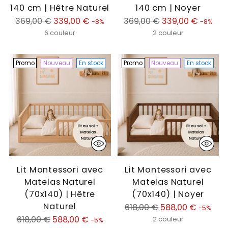
140 cm | Hêtre Naturel
140 cm | Noyer
Prix
Prix
369,00 €
339,00 €
369,00 €
339,00 €
-8%
-8%
normal
normal
6 couleur
2 couleur
Promo
Nouveau
En stock
Promo
Nouveau
En stock
Lit Montessori avec
Lit Montessori avec
Matelas Naturel
Matelas Naturel
(70x140) | Hêtre
(70x140) | Noyer
Naturel
Prix
618,00 €
588,00 €
-5%
Prix
normal
618,00 €
588,00 €
2 couleur
-5%