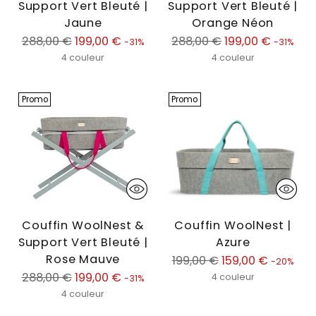
Support Vert Bleuté |
Support Vert Bleuté |
Jaune
Orange Néon
Prix
Prix
288,00 €
199,00 €
288,00 €
199,00 €
-31%
-31%
normal
normal
4 couleur
4 couleur
Promo
Promo
Couffin WoolNest &
Couffin WoolNest |
Support Vert Bleuté |
Azure
Rose Mauve
Prix
199,00 €
159,00 €
-20%
Prix
normal
288,00 €
199,00 €
4 couleur
-31%
normal
4 couleur