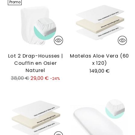
Promo
Lot 2 Drap-Housses |
Matelas Aloe Vera (60
Couffin en Osier
x 120)
Naturel
149,00 €
Prix
38,00 €
29,00 €
-24%
normal