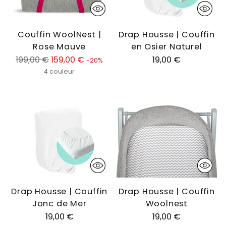
Couffin WoolNest |
Drap Housse | Couffin
Rose Mauve
en Osier Naturel
Prix
199,00 €
159,00 €
19,00 €
-20%
normal
4 couleur
Drap Housse | Couffin
Drap Housse | Couffin
Jonc de Mer
Woolnest
19,00 €
19,00 €