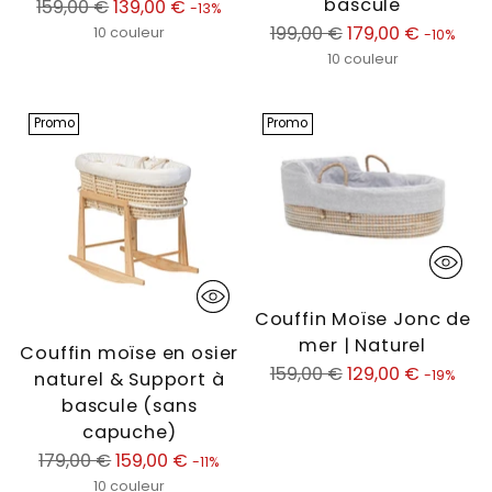
bascule
Prix
159,00 €
139,00 €
-13%
normal
Prix
199,00 €
179,00 €
10 couleur
-10%
normal
10 couleur
Promo
Promo
Couffin Moïse Jonc de
mer | Naturel
Couffin moïse en osier
Prix
159,00 €
129,00 €
-19%
naturel & Support à
normal
bascule (sans
capuche)
Prix
179,00 €
159,00 €
-11%
normal
10 couleur