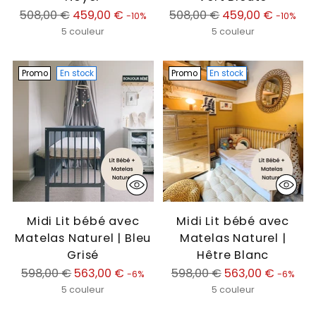
Prix
Prix
508,00 €
459,00 €
508,00 €
459,00 €
-10%
-10%
normal
normal
5 couleur
5 couleur
Promo
En stock
Promo
En stock
Midi Lit bébé avec
Midi Lit bébé avec
Matelas Naturel | Bleu
Matelas Naturel |
Grisé
Hêtre Blanc
Prix
Prix
598,00 €
563,00 €
598,00 €
563,00 €
-6%
-6%
normal
normal
5 couleur
5 couleur