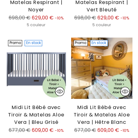
Matelas Respirant |
Matelas Respirant |
Noyer
Vert Bleuté
Prix
Prix
698,00 €
629,00 €
698,00 €
629,00 €
-10%
-10%
normal
normal
5 couleur
5 couleur
Promo
En stock
Promo
En stock
Midi Lit Bébé avec
Midi Lit Bébé avec
Tiroir & Matelas Aloe
Tiroir & Matelas Aloe
Vera | Bleu Grisé
Vera | Hêtre Blanc
Prix
Prix
677,00 €
609,00 €
677,00 €
609,00 €
-10%
-10%
normal
normal