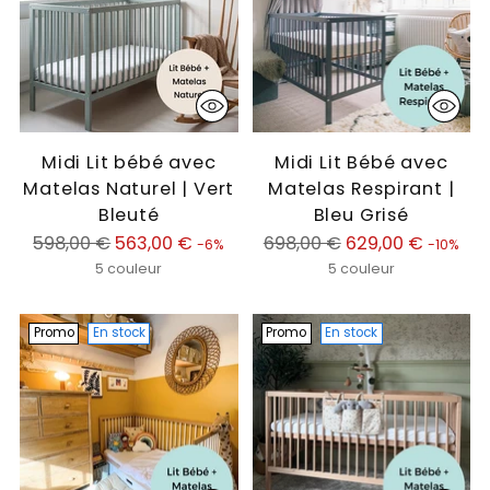
Midi Lit bébé avec
Midi Lit Bébé avec
Matelas Naturel | Vert
Matelas Respirant |
Bleuté
Bleu Grisé
Prix
Prix
598,00 €
563,00 €
698,00 €
629,00 €
-6%
-10%
normal
normal
5 couleur
5 couleur
Promo
En stock
Promo
En stock