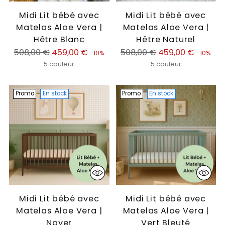
Midi Lit bébé avec
Midi Lit bébé avec
Matelas Aloe Vera |
Matelas Aloe Vera |
Hêtre Blanc
Hêtre Naturel
Prix
Prix
508,00 €
459,00 €
508,00 €
459,00 €
-10%
-10%
normal
normal
5 couleur
5 couleur
Promo
En stock
Promo
En stock
Midi Lit bébé avec
Midi Lit bébé avec
Matelas Aloe Vera |
Matelas Aloe Vera |
Noyer
Vert Bleuté