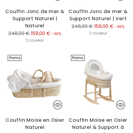
Couffin Jonc de mer &
Couffin Jonc de mer &
Support Naturel |
Support Naturel | Vert
Naturel
Prix
248,00 €
159,00 €
-36%
Prix
normal
248,00 €
159,00 €
2 couleur
-36%
normal
2 couleur
Promo
Promo
Couffin Moïse en Osier
Couffin Moïse en Osier
Naturel
Naturel & Support à