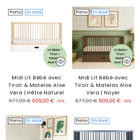
Promo
En stock
Promo
En stock
Midi Lit Bébé avec
Midi Lit Bébé avec
Tiroir & Matelas Aloe
Tiroir & Matelas Aloe
Vera | Hêtre Naturel
Vera | Noyer
Prix
Prix
677,00 €
609,00 €
677,00 €
609,00 €
-10%
-10%
normal
normal
Promo
En stock
Promo
En stock