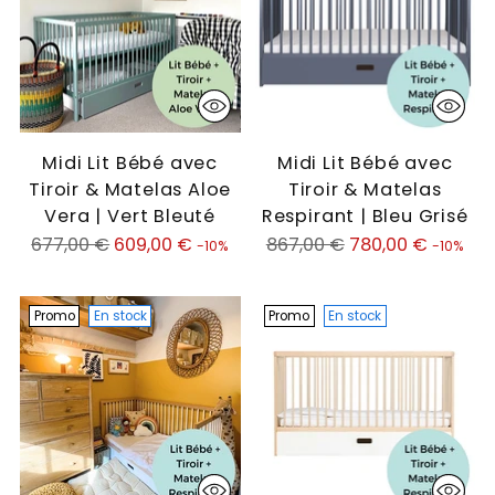
Midi Lit Bébé avec
Midi Lit Bébé avec
Tiroir & Matelas Aloe
Tiroir & Matelas
Vera | Vert Bleuté
Respirant | Bleu Grisé
Prix
Prix
677,00 €
609,00 €
867,00 €
780,00 €
-10%
-10%
normal
normal
Promo
En stock
Promo
En stock