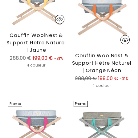
Couffin WoolNest &
Support Hêtre Naturel
| Jaune
Couffin WoolNest &
Prix
288,00 €
199,00 €
-31%
Support Hêtre Naturel
normal
4 couleur
| Orange Néon
Prix
288,00 €
199,00 €
-31%
normal
4 couleur
Promo
Promo