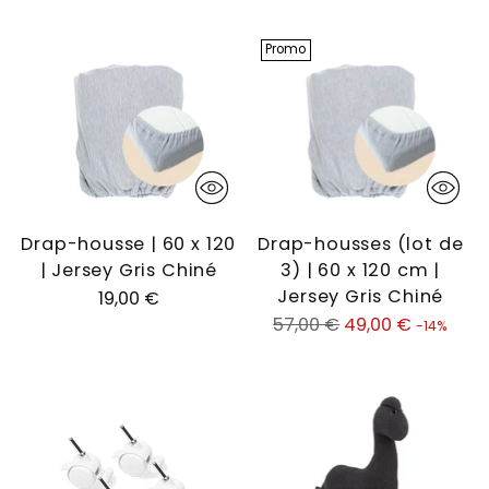
Promo
Drap-housse | 60 x 120
Drap-housses (lot de
| Jersey Gris Chiné
3) | 60 x 120 cm |
Jersey Gris Chiné
19,00 €
Prix
57,00 €
49,00 €
-14%
normal