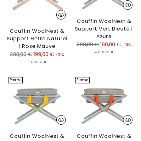
Couffin WoolNest &
Support Vert Bleuté |
Couffin WoolNest &
Azure
Support Hêtre Naturel
Prix
288,00 €
199,00 €
-31%
| Rose Mauve
normal
4 couleur
Prix
288,00 €
199,00 €
-31%
normal
4 couleur
Promo
Promo
Couffin WoolNest &
Couffin WoolNest &