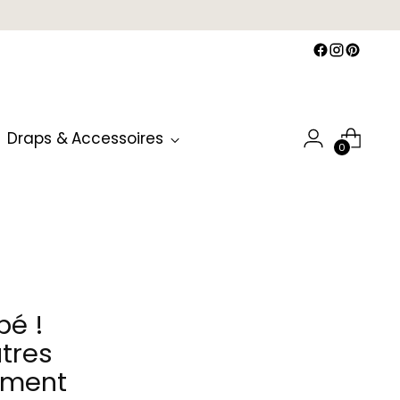
Draps & Accessoires
0
bé !
tres
ement