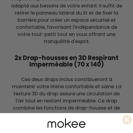
adapté aux besoins de votre enfant. Il suffit de
retirer le panneau latéral du lit et de fixer la
barrière pour créer un espace sécurisé et
confortable, favorisant l'indépendance de
votre tout-petit tout en vous offrant une
tranquillité d'esprit.
2x Drap-housses en 3D Respirant
Imperméable (70 x 140)
Ces deux draps inclus contribueront à
maintenir votre literie confortable et saine.
La
texture 3D du drap assure une circulation de
l'air tout en restant imperméable. Ce drap
combine les fonctions de drap-housse et de
protège-matelas en un seul produit 2-en-1.
Idéal pour protéger votre matelas des fuites,
éclaboussures et taches !