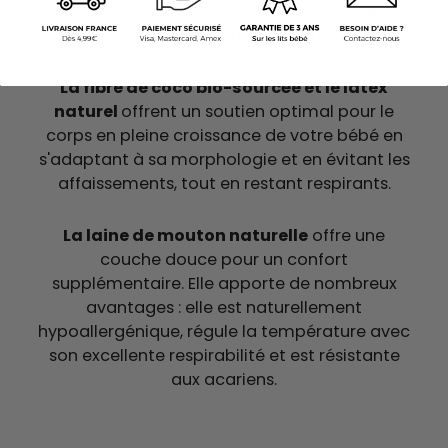
couche rafraîchissante pour empêcher
bébé d'avoir trop chaud.
La fibre de coco bio-sourcée et le latex
naturel
offrent un soutien optimal pour le
corps en pleine croissance de votre bébé en
s'adaptant à sa morphologie et en évitant les
affaissements, tout en restant respirants.
La laine de mouton naturelle
offre
une
couche douce pour un confort
supplémentaire. Elle apporte de nombreux
avantages : elle est naturellement
hypoallergénique, régule la température avec
son excellente respirabilité et est résistante
aux acariens.