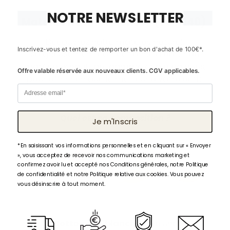
NOTRE NEWSLETTER
Matelas Naturel Mokee® (70 x 140)
Découvrez notre matelas naturel,
Inscrivez-vous et tentez de remporter un bon d'achat de 100€*.
soigneusement confectionné à partir de
matériaux haut-de-gamme et biologiques,
Offre valable réservée aux nouveaux clients. CGV applicables.
pour offrir rien que le meilleur à votre petit.
Email
Quel est sa composition ?
Je m'lnscris
*En saisissant vos informations personnelles et en cliquant sur « Envoyer
», vous acceptez de recevoir nos communications marketing et
confirmez avoir lu et accepté nos Conditions générales, notre Politique
de confidentialité et notre Politique relative aux cookies. Vous pouvez
vous désinscrire à tout moment.
Cotton non blanchi
offre
une