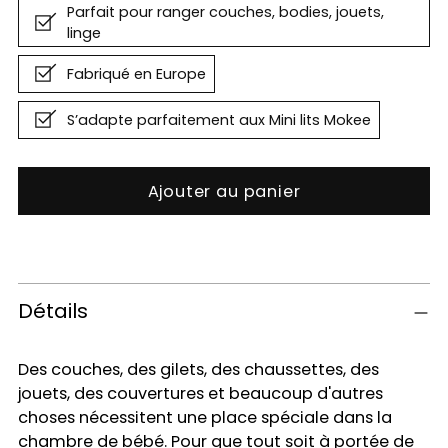
Parfait pour ranger couches, bodies, jouets,
linge
Fabriqué en Europe
S’adapte parfaitement aux Mini lits Mokee
Ajouter au panier
Ajouter
un
produit
Détails
à
votre
Des couches, des gilets, des chaussettes, des
panier
jouets, des couvertures et beaucoup d'autres
choses nécessitent une place spéciale dans la
chambre de bébé. Pour que tout soit à portée de